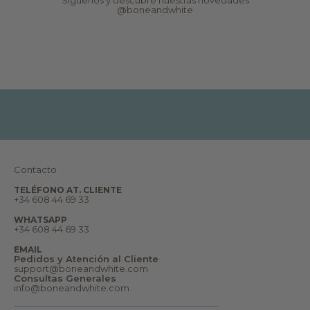
a
@boneandwhite
d
e
s
,
r
e
p
o
r
t
a
j
e
s
,
s
u
Contacto
e
ñ
TELÉFONO AT. CLIENTE
o
+34 608 44 69 33
s
y
WHATSAPP
m
+34 608 44 69 33
u
c
EMAIL
h
Pedidos y Atención al Cliente
o
support@boneandwhite.com
m
Consultas Generales
á
info@boneandwhite.com
s
.