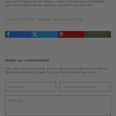
nuevas fronteras en la mesa y crear momentos inolvidables
n
ci
con las tendencias de vajillas y cubiertos de este año!
e
ó
c
n
e
ú
si
ni
De Bone & White - El placer de poner la mesa -
d
c
a
a
d
y
e
c
s
ui
e
d
s
a
p
d
e
o
cí
s
fi
a
Dejar un comentario
c
m
a
e
s,
nt
Este sitio está protegido por hCaptcha y se aplican
la Política
p
e
de privacidad de hCaptcha
y los
Términos del servicio.
u
p
e
e
d
n
e
s
s
a
s
d
el
a.
e
Al
c
in
ci
s
o
pi
n
ra