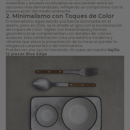
sostenible y envases reutilizables se encuentran entre las
opciones más demandadas, reflejando un compromiso con la
preservación del medio ambiente.
2. Minimalismo con Toques de Color
El minimalismo sigue siendo una fuerza dominante en el
diseño, pero en 2024, se le añade un giro con la incorporación
de toques de color. Vajillas con líneas limpias y formas
geométricas se complementan con detalles de colores
audaces. Esta combinación crea una estética moderna y
vibrante que eleva la presentación de la mesa sin perder la
elegancia característica del minimalismo.
Puedes ver una opción haciendo clic para ver nuestra
Vajilla
12 piezas Blue Edge