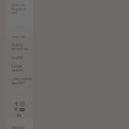
Lista de
Regalos
new
Journal
Sobre
nosotros
Outlet
Iniciar
sesión
¿Necesitas
ayuda?
ES
Idioma