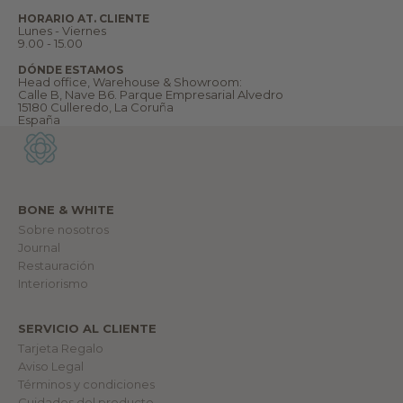
B
i
HORARIO AT. CLIENTE
e
Lunes - Viernes
n
9.00 - 15.00
v
e
DÓNDE ESTAMOS
n
Head office, Warehouse & Showroom:
i
Calle B, Nave B6. Parque Empresarial Alvedro
d
15180 Culleredo, La Coruña
@
España
a
n
u
e
s
t
r
BONE & WHITE
o
m
Sobre nosotros
u
Journal
n
Restauración
d
o
Interiorismo
.
SERVICIO AL CLIENTE
lectrónico
Tarjeta Regalo
Aviso Legal
RME
Términos y condiciones
Cuidados del producto