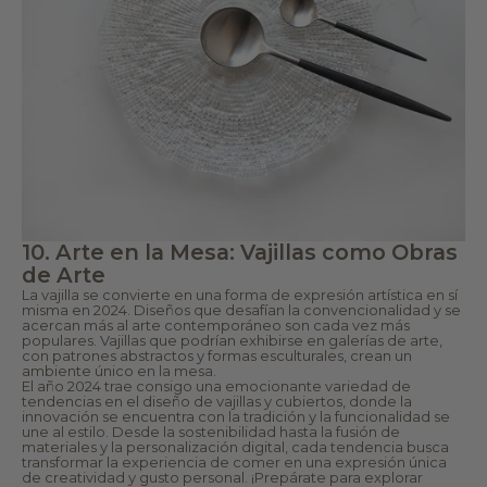
c
C
a.
a
Al
d
c
a
o
o
n
c
si
a
d
si
e
ó
ra
n
r
e
tu
s
e
p
st
e
il
ci
o
al
10. Arte en la Mesa: Vajillas como Obras
d
m
e
e
de Arte
vi
r
La vajilla se convierte en una forma de expresión artística en sí
d
e
misma en 2024. Diseños que desafían la convencionalidad y se
a,
c
acercan más al arte contemporáneo son cada vez más
p
e
populares. Vajillas que podrían exhibirse en galerías de arte,
r
u
con patrones abstractos y formas esculturales, crean un
ef
n
ambiente único en la mesa.
e
a
El año 2024 trae consigo una emocionante variedad de
r
p
tendencias en el diseño de vajillas y cubiertos, donde la
e
r
innovación se encuentra con la tradición y la funcionalidad se
n
e
une al estilo. Desde la sostenibilidad hasta la fusión de
ci
s
materiales y la personalización digital, cada tendencia busca
a
e
transformar la experiencia de comer en una expresión única
s
nt
de creatividad y gusto personal. ¡Prepárate para explorar
y
a