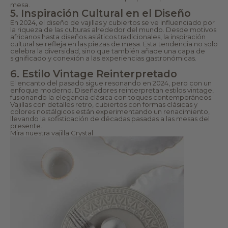
mesa.
5. Inspiración Cultural en el Diseño
En 2024, el diseño de vajillas y cubiertos se ve influenciado por
la riqueza de las culturas alrededor del mundo. Desde motivos
africanos hasta diseños asiáticos tradicionales, la inspiración
cultural se refleja en las piezas de mesa. Esta tendencia no solo
celebra la diversidad, sino que también añade una capa de
significado y conexión a las experiencias gastronómicas.
6. Estilo Vintage Reinterpretado
El encanto del pasado sigue resonando en 2024, pero con un
enfoque moderno. Diseñadores reinterpretan estilos vintage,
fusionando la elegancia clásica con toques contemporáneos.
Vajillas con detalles retro, cubiertos con formas clásicas y
colores nostálgicos están experimentando un renacimiento,
llevando la sofisticación de décadas pasadas a las mesas del
presente.
Mira nuestra
vajilla Crystal
V
aj
ill
a
s
In
s
pi
El
ra
A
d
rt
o
e
ra
d
s