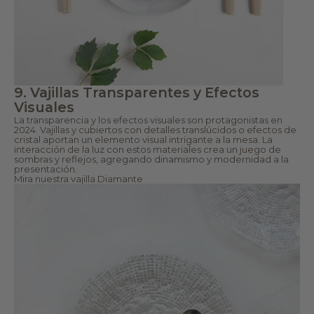
u
a
n
s,
p
s
r
e
o
tr
c
at
e
a
s
d
o
e
9. Vajillas Transparentes y Efectos
p
cr
e
Visuales
e
rs
ar
La transparencia y los efectos visuales son protagonistas en
o
e
2024. Vajillas y cubiertos con detalles translúcidos o efectos de
n
x
cristal aportan un elemento visual intrigante a la mesa. La
al
p
interacción de la luz con estos materiales crea un juego de
q
e
sombras y reflejos, agregando dinamismo y modernidad a la
u
ri
presentación.
e
e
Mira nuestra
vajilla Diamante
v
n
a
ci
m
a
á
s
s
r
al
e
lá
c
d
o
e
r
la
d
e
a
st
bl
é
e
ti
s.