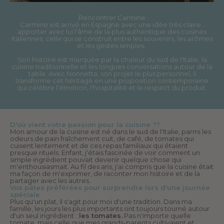
Rencontrer Carmine
Carmine est arrivé en Espagne avec une idée très claire :
apporter avec lui l'âme de la plus authentique des cuisines
italiennes, celle qui se construit entre les souvenirs, les arômes
et les gestes simples.
Son histoire est marquée par la chaleur du sud de l'Italie, la
cuisine traditionnelle et les longues conversations autour de la
table. Avec Nonnetta, son projet le plus personnel, il
transforme cet héritage en une proposition contemporaine
qui célèbre l'émotion, l'hospitalité et le respect du produit.
D'où vient votre passion pour la cuisine ??
Mon amour de la cuisine est né dans le sud de l'Italie, parmi les
odeurs de pain fraîchement cuit, de café, de tomates qui
cuisent lentement et de ces repas familiaux qui étaient
presque rituels. Enfant, j'étais fascinée de voir comment un
simple ingrédient pouvait devenir quelque chose qui
m'enthousiasmait. Au fil des ans, j'ai compris que la cuisine était
ma façon de m'exprimer, de raconter mon histoire et de la
partager avec les autres.
Vos pâtes préférées pour surprendre lors d'une journée
spéciale
Plus qu'un plat, il s'agit pour moi d'une tradition. Dans ma
famille, les jours les plus importants ont toujours tourné autour
d'un seul ingrédient :
les tomates.
Pas n'importe quelle
tomate, mais celle que mes grands-parents cultivaient et