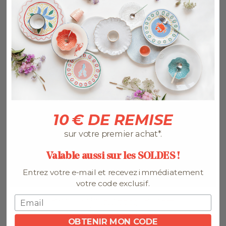
10 € DE REMISE
sur votre premier achat*.
Valable aussi sur les SOLDES !
Entrez votre e-mail et recevez immédiatement
votre code exclusif.
LÀMATRICIANA, L'ITALIE SUR LA TABLE
L’Amatriciana
Mezza manica, tomate, guanciale et un nuage de pecorino.
Conseil du chef :
OBTENIR MON CODE