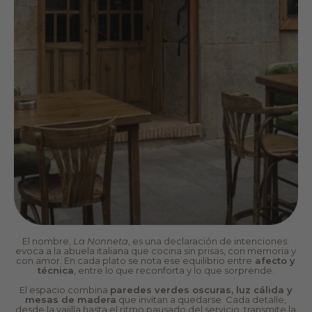
El nombre,
La Nonneta
, es una declaración de intenciones:
evoca a la abuela italiana que cocina sin prisas, con memoria y
con amor. En cada plato se nota ese equilibrio entre
afecto y
técnica
, entre lo que reconforta y lo que sorprende.
El espacio combina
paredes verdes oscuras, luz cálida y
mesas de madera
que invitan a quedarse. Cada detalle,
desde la vajilla hasta el ritmo pausado del servicio, transmite la