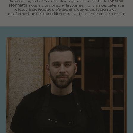
Aujourd'hui, le chef Carmine Bavuso, cœur et âme de
La Taberna
Nonnetta
, nous invite à célébrer la Journée mondiale des pâtes et à
découvrir ses recettes préférées, ainsi que les petits secrets qui
transforment un geste quotidien en un véritable moment de bonheur.