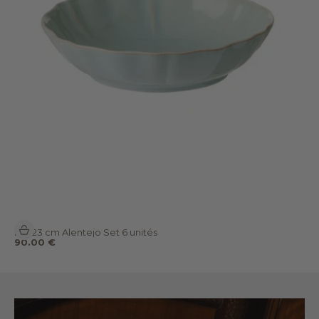
Ajouter au panier
Bol 23 cm Alentejo Set 6 unités
Prix de vente
90.00 €