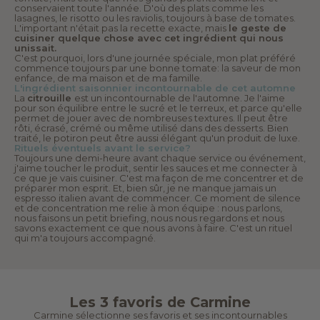
conservaient toute l'année. D'où des plats comme les
lasagnes, le risotto ou les raviolis, toujours à base de tomates.
L'important n'était pas la recette exacte, mais
le geste de
cuisiner quelque chose avec cet ingrédient qui nous
unissait.
C'est pourquoi, lors d'une journée spéciale, mon plat préféré
commence toujours par une bonne tomate: la saveur de mon
enfance, de ma maison et de ma famille.
L'ingrédient saisonnier incontournable de cet automne
La
citrouille
est un incontournable de l'automne. Je l'aime
pour son équilibre entre le sucré et le terreux, et parce qu'elle
permet de jouer avec de nombreuses textures. Il peut être
rôti, écrasé, crémé ou même utilisé dans des desserts. Bien
traité, le potiron peut être aussi élégant qu'un produit de luxe.
Rituels éventuels avant le service?
Toujours une demi-heure avant chaque service ou événement,
j'aime toucher le produit, sentir les sauces et me connecter à
ce que je vais cuisiner. C'est ma façon de me concentrer et de
préparer mon esprit. Et, bien sûr, je ne manque jamais un
espresso italien avant de commencer. Ce moment de silence
et de concentration me relie à mon équipe : nous parlons,
nous faisons un petit briefing, nous nous regardons et nous
savons exactement ce que nous avons à faire. C'est un rituel
qui m'a toujours accompagné.
Les 3 favoris de Carmine
Carmine sélectionne ses favoris et ses incontournables