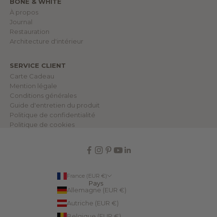
BONE & WHITE
u
e
À propos
d
Journal
a
n
Restauration
s
Architecture d'intérieur
n
o
t
r
SERVICE CLIENT
e
Carte Cadeau
m
o
Mention légale
n
Conditions générales
d
e
Guide d'entretien du produit
.
Politique de confidentialité
Politique de cookies
NDRE
France (EUR €)
Pays
Allemagne (EUR €)
Autriche (EUR €)
Belgique (EUR €)