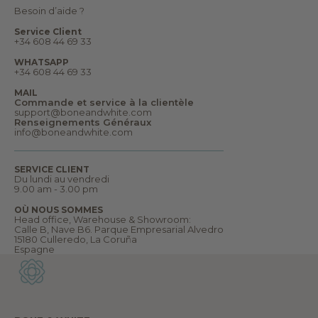
d
Besoin d’aide ?
e
s
Service Client
r
+34 608 44 69 33
ê
v
WHATSAPP
e
+34 608 44 69 33
s
e
MAIL
t
Commande et service à la clientèle
b
support@boneandwhite.com
i
Renseignements Généraux
e
info@boneandwhite.com
n
p
l
u
SERVICE CLIENT
s
Du lundi au vendredi
e
9.00 am - 3.00 pm
n
c
OÙ NOUS SOMMES
o
Head office, Warehouse & Showroom:
r
Calle B, Nave B6. Parque Empresarial Alvedro
e
15180 Culleredo, La Coruña
.
Espagne
B
i
e
n
v
e
n