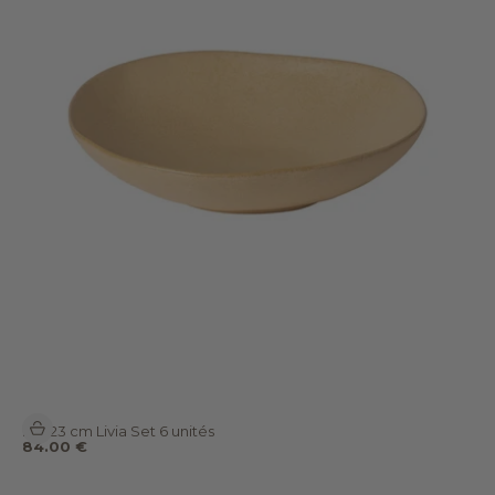
Ajouter au panier
Bol 23 cm Livia Set 6 unités
Prix de vente
84.00 €
Lancer la video