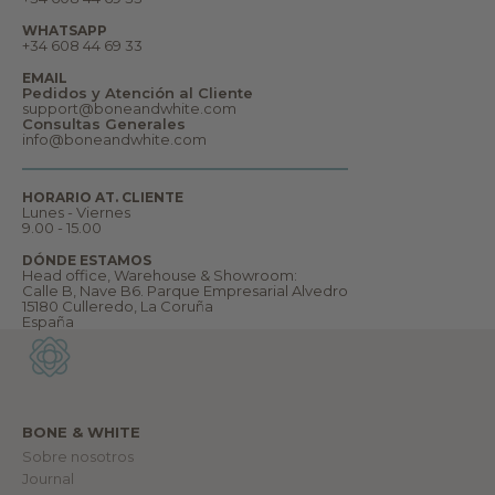
s
y
WHATSAPP
m
+34 608 44 69 33
u
c
EMAIL
h
Pedidos y Atención al Cliente
o
support@boneandwhite.com
m
Consultas Generales
á
info@boneandwhite.com
s
.
B
i
HORARIO AT. CLIENTE
e
Lunes - Viernes
n
9.00 - 15.00
v
e
DÓNDE ESTAMOS
n
Head office, Warehouse & Showroom:
i
Calle B, Nave B6. Parque Empresarial Alvedro
d
15180 Culleredo, La Coruña
@
España
a
n
u
e
s
t
r
BONE & WHITE
o
m
Sobre nosotros
u
Journal
n