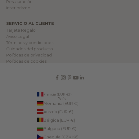
Restauración
d
o
Interiorismo
.
SERVICIO AL CLIENTE
lectrónico
Tarjeta Regalo
Aviso Legal
RME
Términos y condiciones
Cuidados del producto
Políticas de privacidad
Políticas de cookies
Francia (EUR €)
País
Alemania (EUR €)
Austria (EUR €)
Bélgica (EUR €)
Bulgaria (EUR €)
Chequia (CZK Kč)