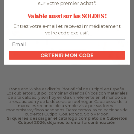
sur votre premier achat*.
Colección Cubiertos Cutipol
Valable aussi sur les SOLDES !
Entrez votre e-mail et recevez immédiatement
votre code exclusif.
OBTENIR MON CODE
Bone and White es distribuidor oficial de Cutipol en España.
Los cubiertos Cutipol combinan diseños únicos con materiales
de alta calidad, y son hoy en día un referente en el mundo de
la restauración y de la decoración del hogar. Cada pieza de la
marca es reconocible a simple vista por sus formas
modernistas y finos acabados. Destacamos las colecciones de
cubiertos Cutipol Goa, Rondo, Solo y Moon.
Si quieres descargar el catálogo completo de Cubiertos
Cutipol 2026, déjanos tu email a continuación: