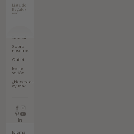
Lista de
Regalos
new
Journal
Sobre
nosotros
Outlet
Iniciar
sesión
¿Necesitas
ayuda?
ES
Idioma