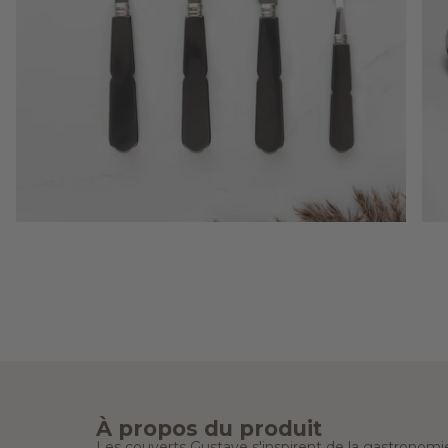
À propos du produit
Les couverts Gustave s'inspirent de la gastronomi