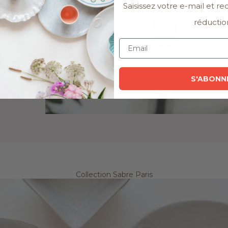
Saisissez votre e-mail et r
réductio
S'ABONN
Collection Sabre Paris