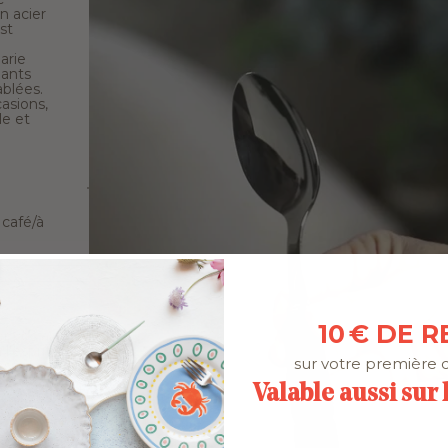
n acier
st
arie
gants
ablées.
asions,
le et
 café/à
10 € DE R
 vos articles
'esprit qu'il
sur votre première
spérons qu'il
Valable aussi sur