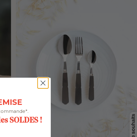
EMISE
 commande*.
 les SOLDES !