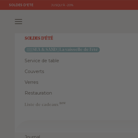
Passer au contenu
SOLDES D'ÉTÉ
JUSQU'À -20%
Menu
SOLDES D'ÉTÉ
SEA & SAND | La vaisselle de l'été
Service de table
Couverts
Verres
Restauration
new
Liste de cadeaux
Journal