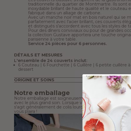
traditionnelle du quartier de Montmartre. Ils sont e
inoxydable brillant de haute qualité et le couteau e
fabriqué dans un alliage de carbone.
Avec un manche noir mat en bois naturel qui se m
parfaitement avec l'acier brillant, ces couverts élé
et distingués s'accordent avec tous les styles de t
Pour des dîners conviviaux ou pour de grandes occ
la collection Gustave apportera une touche origina
parisienne à votre table.
Service 24 pièces pour 6 personnes.
DÉTAILS ET MESURES
L'ensemble de 24 couverts inclut:
6 Couteau | 6 Fourchette | 6 Cuillère | 6 petite cuillère à
dessert
ORIGINE ET SOINS
Notre emballage
Notre emballage est soigneusement conçu pour protéger
avec le plus grand soin. Lorsque vous le recevez, gardez à l
s'agit généralement de colis lourds et volumineux. Nous e
vous plaira !