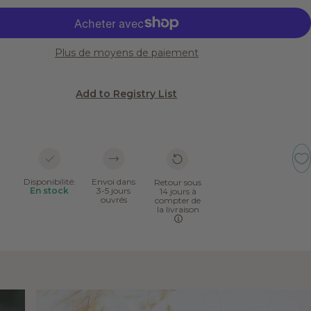
Plus de moyens de paiement
Add to Registry List
Disponibilité:
Envoi dans
Retour sous
En stock
3-5 jours
14 jours à
ouvrés
compter de
la livraison