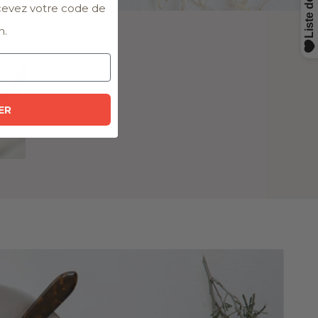
ecevez votre code de
n.
ER