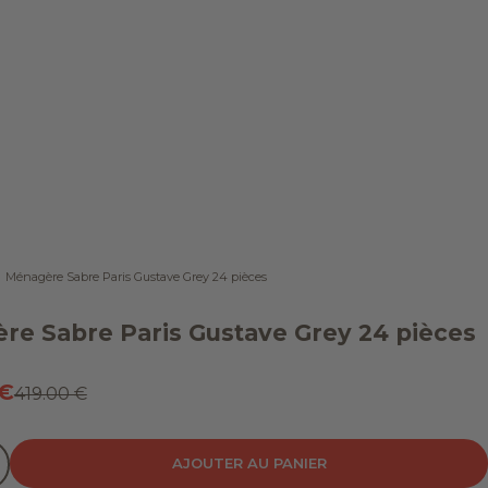
Ménagère Sabre Paris Gustave Grey 24 pièces
re Sabre Paris Gustave Grey 24 pièces
 vente
 €
Prix normal
419.00 €
 quantité
inuer la quantité
AJOUTER AU PANIER