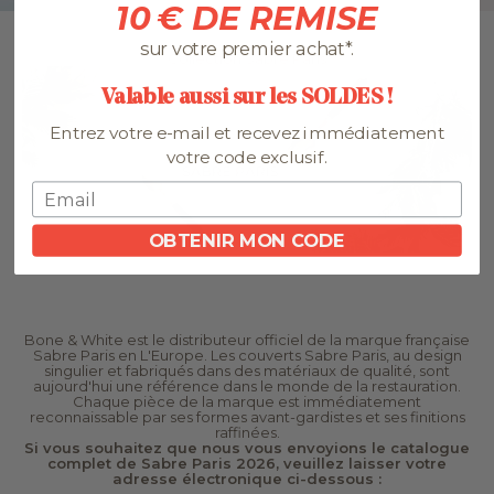
10 € DE REMISE
sur votre premier achat*.
Collection Sabre Paris
Valable aussi sur les SOLDES !
Entrez votre e-mail et recevez immédiatement
votre code exclusif.
OBTENIR MON CODE
Bone & White est le distributeur officiel de la marque française
Sabre Paris en L'Europe. Les couverts Sabre Paris, au design
singulier et fabriqués dans des matériaux de qualité, sont
aujourd'hui une référence dans le monde de la restauration.
Chaque pièce de la marque est immédiatement
reconnaissable par ses formes avant-gardistes et ses finitions
raffinées.
Si vous souhaitez que nous vous envoyions le catalogue
complet de Sabre Paris 2026, veuillez laisser votre
adresse électronique ci-dessous :