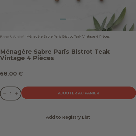
Aller à l'élément 1
Aller à l'élément 2
Aller à l'élément 3
Aller à l'élément 4
Aller à l'élément 5
Aller à l'élément 6
Aller à l'élément 7
Aller à l'élément 8
Ménagère Sabre Paris Bistrot Teak Vintage 4 Pièces
Bone & White
Ménagère Sabre Paris Bistrot Teak
Vintage 4 Pièces
Prix de vente
68.00 €
Diminuer la quantité
Diminuer la quantité
AJOUTER AU PANIER
Add to Registry List