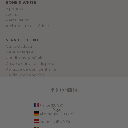
BONE & WHITE
u
e
À propos
d
Journal
a
n
Restauration
s
Architecture d'intérieur
n
o
t
r
SERVICE CLIENT
e
Carte Cadeau
m
o
Mention légale
n
Conditions générales
d
e
Guide d'entretien du produit
.
Politique de confidentialité
Politique de cookies
NDRE
France (EUR €)
Pays
Allemagne (EUR €)
Autriche (EUR €)