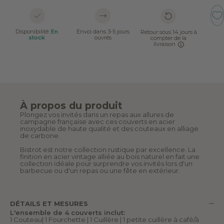
Disponibilité:
En
Envoi dans 3-5 jours
Retour sous 14 jours à
stock
ouvrés
compter de la
livraison
À propos du produit
Plongez vos invités dans un repas aux allures de
campagne française avec ces couverts en acier
inoxydable de haute qualité et des couteaux en alliage
de carbone.
Bistrot est notre collection rustique par excellence. La
finition en acier vintage alliée au bois naturel en fait une
collection idéale pour surprendre vos invités lors d'un
barbecue ou d'un repas ou une fête en extérieur.
DÉTAILS ET MESURES
L'ensemble de 4 couverts inclut:
1 Couteau| 1 Fourchette | 1 Cuillère | 1 petite cuillère à café/à