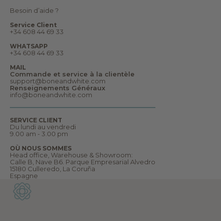
d
Besoin d’aide ?
e
s
Service Client
r
+34 608 44 69 33
ê
v
WHATSAPP
e
+34 608 44 69 33
s
e
MAIL
t
Commande et service à la clientèle
b
support@boneandwhite.com
i
Renseignements Généraux
e
info@boneandwhite.com
n
p
l
u
SERVICE CLIENT
s
Du lundi au vendredi
e
9.00 am - 3.00 pm
n
c
OÙ NOUS SOMMES
o
Head office, Warehouse & Showroom:
r
Calle B, Nave B6. Parque Empresarial Alvedro
e
15180 Culleredo, La Coruña
.
Espagne
B
i
e
n
v
e
n