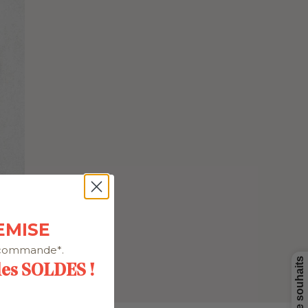
EMISE
 commande*.
 les SOLDES !