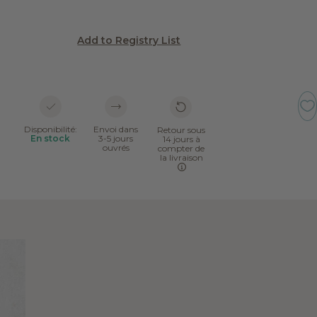
Add to Registry List
Disponibilité:
Envoi dans
Retour sous
En stock
3-5 jours
14 jours à
ouvrés
compter de
la livraison