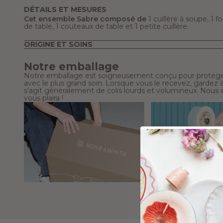
DÉTAILS ET MESURES
Cet ensemble Sabre composé de
1 cuillère à soupe, 1 f
de table, 1 couteaux de table et 1 petite cuillère.
ORIGINE ET SOINS
Notre emballage
Notre emballage est soigneusement conçu pour protéger
avec le plus grand soin. Lorsque vous le recevez, gardez à l
s'agit généralement de colis lourds et volumineux. Nous e
vous plaira !