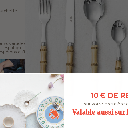
ourchette
 vos articles
'esprit qu'il
spérons qu'il
10 € DE R
sur votre première
Valable aussi sur