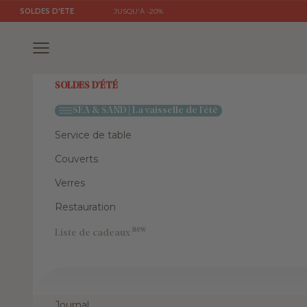
Passer au contenu
SOLDES D'ÉTÉ
JUSQU'À -20%
Menu
SOLDES D'ÉTÉ
SEA & SAND | La vaisselle de l'été
Service de table
Couverts
Verres
Restauration
new
Liste de cadeaux
Journal