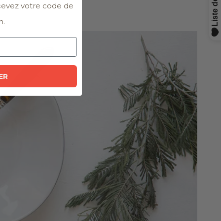
ecevez votre code de
n.
ER