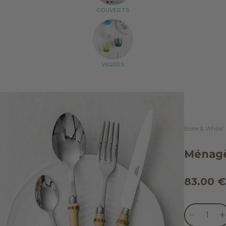
COUVERTS
VERRES
Bone & White
Ménagè
Prix de
83.00 €
Diminuer la
Dim