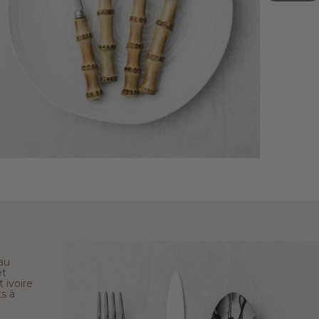
au
et
 ivoire
s à