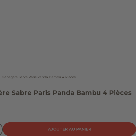
Ménagère Sabre Paris Panda Bambu 4 Pièces
re Sabre Paris Panda Bambu 4 Pièces
 vente
 quantité
inuer la quantité
AJOUTER AU PANIER