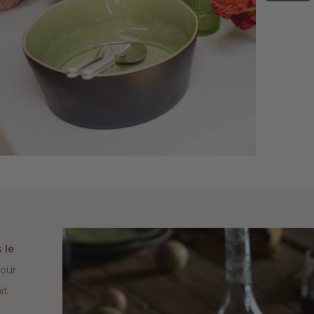
 le
pour
it