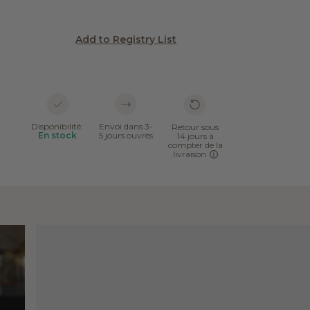
Add to Registry List
Disponibilité:
Envoi dans 3-
Retour sous
En stock
5 jours ouvrés
14 jours à
compter de la
livraison