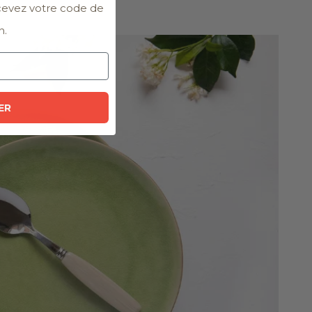
ecevez votre code de
n.
ER