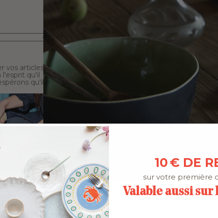
 vos articles
'esprit qu'il
spérons qu'il
10 € DE R
sur votre première
Valable aussi sur