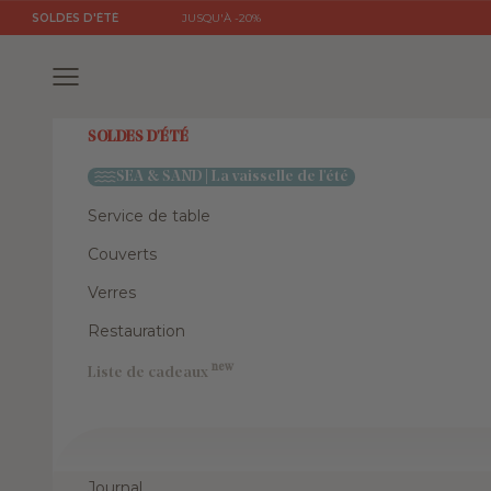
Passer au contenu
SOLDES D'ÉTÉ
JUSQU'À -20%
Menu
SOLDES D'ÉTÉ
SEA & SAND | La vaisselle de l'été
Service de table
Couverts
Verres
Restauration
new
Liste de cadeaux
Journal