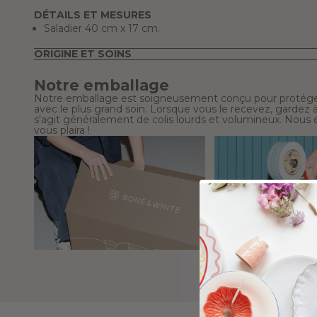
DÉTAILS ET MESURES
Saladier 40 cm x 17 cm.
ORIGINE ET SOINS
Notre emballage
Notre emballage est soigneusement conçu pour protéger
avec le plus grand soin. Lorsque vous le recevez, gardez à l
s'agit généralement de colis lourds et volumineux. Nous e
vous plaira !