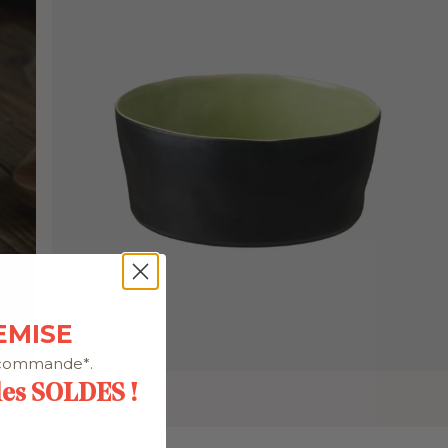
EMISE
 commande*.
 les SOLDES !