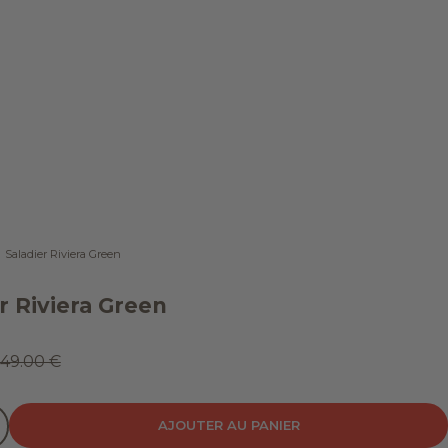
Saladier Riviera Green
r Riviera Green
 vente
Prix normal
49.00 €
 quantité
inuer la quantité
AJOUTER AU PANIER