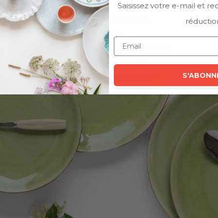
Saisissez votre e-mail et r
Collection Riviera Green
réductio
S'ABONN