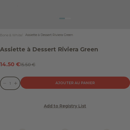
Aller à l'élément 1
Aller à l'élément 2
Aller à l'élément 3
Aller à l'élément 4
Aller à l'élément 5
Assiette à Dessert Riviera Green
Bone & White
Assiette à Dessert Riviera Green
Prix de vente
14.50 €
Prix normal
15.50 €
Diminuer la quantité
Diminuer la quantité
AJOUTER AU PANIER
Add to Registry List