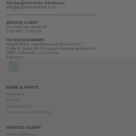
Renseignements Généraux
e
info@boneandwhite.com
n
p
l
u
SERVICE CLIENT
s
Du lundi au vendredi
e
9.00 am - 3.00 pm
n
c
OÙ NOUS SOMMES
o
Head office, Warehouse & Showroom:
r
Calle B, Nave B6. Parque Empresarial Alvedro
e
15180 Culleredo, La Coruña
.
Espagne
B
i
e
n
v
e
n
BONE & WHITE
u
e
À propos
d
Journal
a
n
Restauration
s
Architecture d'intérieur
n
o
t
r
SERVICE CLIENT
e
Carte Cadeau
m