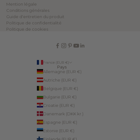
o
Mention légale
n
Conditions générales
d
e
Guide d'entretien du produit
.
Politique de confidentialité
Politique de cookies
NDRE
France (EUR €)
Pays
Allemagne (EUR €)
Autriche (EUR €)
Belgique (EUR €)
Bulgarie (EUR €)
Croatie (EUR €)
Danemark (DKK kr.)
Espagne (EUR €)
Estonie (EUR €)
Finlande (EUR €)